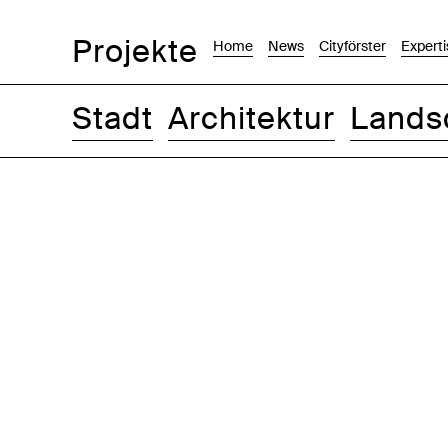
Projekte
Home
News
Cityförster
Experti
Stadt
Architektur
Lands
Bilder
Text-Bild
Liste
Karte