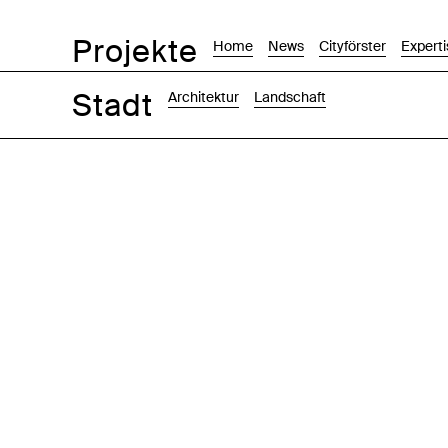
Projekte
Home
News
Cityförster
Experti
Stadt
Architektur
Landschaft
Bilder
Text-Bild
Liste
Karte