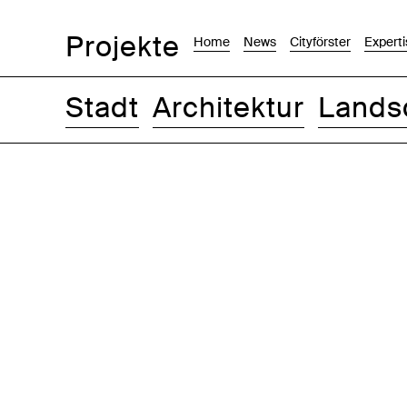
Projekte
Home
News
Cityförster
Experti
Stadt
Architektur
Lands
Bilder
Text-Bild
Liste
Karte