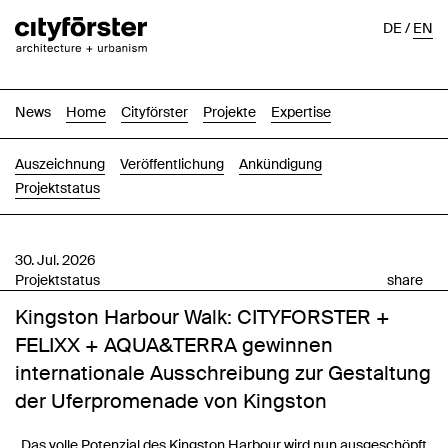
DE
/
EN
News
Home
Cityförster
Projekte
Expertise
Auszeichnung
Veröffentlichung
Ankündigung
Projektstatus
30. Jul. 2026
Projektstatus
share
Kingston Harbour Walk: CITYFORSTER +
FELIXX + AQUA&TERRA gewinnen
internationale Ausschreibung zur Gestaltung
der Uferpromenade von Kingston
„Das volle Potenzial des Kingston Harbour wird nun ausgeschöpft,