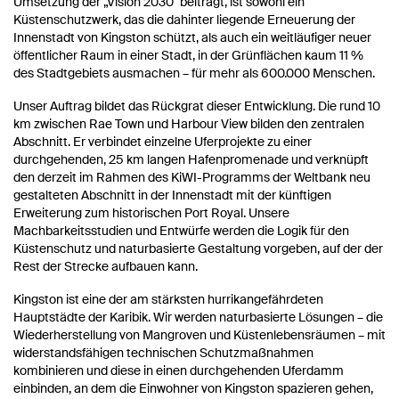
Umsetzung der „Vision 2030" beiträgt, ist sowohl ein
Küstenschutzwerk, das die dahinter liegende Erneuerung der
Innenstadt von Kingston schützt, als auch ein weitläufiger neuer
öffentlicher Raum in einer Stadt, in der Grünflächen kaum 11 %
des Stadtgebiets ausmachen – für mehr als 600.000 Menschen.
Unser Auftrag bildet das Rückgrat dieser Entwicklung. Die rund 10
km zwischen Rae Town und Harbour View bilden den zentralen
Abschnitt. Er verbindet einzelne Uferprojekte zu einer
durchgehenden, 25 km langen Hafenpromenade und verknüpft
den derzeit im Rahmen des KiWI-Programms der Weltbank neu
gestalteten Abschnitt in der Innenstadt mit der künftigen
Erweiterung zum historischen Port Royal. Unsere
Machbarkeitsstudien und Entwürfe werden die Logik für den
Küstenschutz und naturbasierte Gestaltung vorgeben, auf der der
Rest der Strecke aufbauen kann.
Kingston ist eine der am stärksten hurrikangefährdeten
Hauptstädte der Karibik. Wir werden naturbasierte Lösungen – die
Wiederherstellung von Mangroven und Küstenlebensräumen – mit
widerstandsfähigen technischen Schutzmaßnahmen
kombinieren und diese in einen durchgehenden Uferdamm
einbinden, an dem die Einwohner von Kingston spazieren gehen,