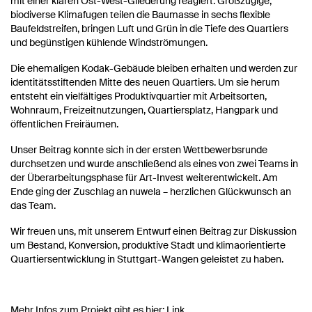
mit einer klaren Ost-West-Gliederung reagiert. Großzügige,
biodiverse Klimafugen teilen die Baumasse in sechs flexible
Baufeldstreifen, bringen Luft und Grün in die Tiefe des Quartiers
und begünstigen kühlende Windströmungen.
Die ehemaligen Kodak-Gebäude bleiben erhalten und werden zur
identitätsstiftenden Mitte des neuen Quartiers. Um sie herum
entsteht ein vielfältiges Produktivquartier mit Arbeitsorten,
Wohnraum, Freizeitnutzungen, Quartiersplatz, Hangpark und
öffentlichen Freiräumen.
Unser Beitrag konnte sich in der ersten Wettbewerbsrunde
durchsetzen und wurde anschließend als eines von zwei Teams in
der Überarbeitungsphase für Art-Invest weiterentwickelt. Am
Ende ging der Zuschlag an nuwela – herzlichen Glückwunsch an
das Team.
Wir freuen uns, mit unserem Entwurf einen Beitrag zur Diskussion
um Bestand, Konversion, produktive Stadt und klimaorientierte
Quartiersentwicklung in Stuttgart-Wangen geleistet zu haben.
Mehr Infos zum Projekt gibt es hier:
Link