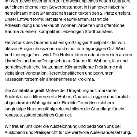
Im Wettbewerbsverfahren zur Entwicklung eines neuen Quartiers
auf einem ehemaligen Gewerbestandort in Hannover haben wir
gemeinsam mit NSP landschaftsarchitekten den 2. Platz erreicht.
Unser Entwurf formuliert klare Raumkanten, stärkt die
Adressbildung und verknüpft Wohnen, Arbeiten und öffentliche
Räume zu einem kompakten, lebendigen Stadtbaustein.
Herzstück des Quartiers ist ein großzügiger Spielplatz, der von
aktiven Erdgeschosszonen und einer durchgängigen Ost-West-
Verbindung gefasst wird. Die Hofstrukturen orientieren sich an den
Listhöfen und schaffen geschützte Räume für Wohnen, Kita und
gemeinschaftliche Nutzungen. Klimaresiliente Freiräume mit
vielfältiger Vegetation, Retentionsflächen und begrünten
Fassaden fördern ein angenehmes Mikroklima.
Die Architektur greift Motive der Umgebung auf: markante
Sockelzonen, differenzierte Höhen, Gauben, Loggien und farblich
abgestimmte Wohngebäude. Flexible Grundrisse sichern
langfristige Nutzungsfähigkeit und bilden die Grundlage für ein
robustes, zukunftsfähiges Quartier.
Wir freuen uns über die Auszeichnung und bedanken uns bei
Ausloberin und Preisgericht für die wertvolle Auseinandersetzung.