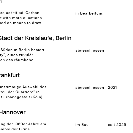
m
oject titled 'Carbon-
in Bearbeitung
ft with more questions
sed on means to draw...
adt der Kreisläufe, Berlin
Süden in Berlin basiert
abgeschlossen
y", eines zirkulär
rch das räumliche...
rankfurt
einstimmige Auswahl des
abgeschlossen
2021
eil der Quartiere" in
 urbanegestalt (Köln)...
 Hannover
lung der 1960er Jahre am
im Bau
seit 2025
mble der Firma