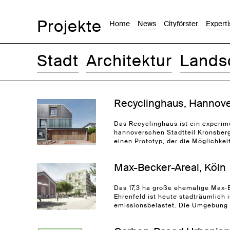
Projekte
Home
News
Cityförster
Experti
Stadt
Architektur
Lands
Bilder
Text-Bild
Liste
Karte
Recyclinghaus, Hannov
Das Recyclinghaus ist ein experi
hannoverschen Stadtteil Kronsberg
einen Prototyp, der die Möglichkei
Max-Becker-Areal, Köln
Das 17,3 ha große ehemalige Max-B
Ehrenfeld ist heute stadträumlich i
emissionsbelastet. Die Umgebung i