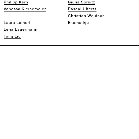
Philipp Kern
Giulia Spreitz
Vanessa Kleinemeier
Pascal Ulferts
Alina Krimpenfort
Christian Weidner
Laura Leinert
Ehemalige
Lena Lauermann
Tong Liu