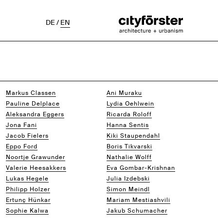
DE
/
EN
Markus Classen
Ani Muraku
Pauline Delplace
Lydia Oehlwein
Aleksandra Eggers
Ricarda Roloff
Jona Fani
Hanna Sentis
Jacob Fielers
Kiki Staupendahl
Eppo Ford
Boris Tikvarski
Noortje Grawunder
Nathalie Wolff
Valerie Heesakkers
Eva Gombar-Krishnan
Lukas Hegele
Julia Izdebski
Philipp Holzer
Simon Meindl
Ertunç Hünkar
Mariam Mestiashvili
Sophie Kalwa
Jakub Schumacher