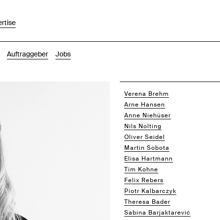
rtise
Auftraggeber
Jobs
Verena Brehm
Arne Hansen
Anne Niehüser
Nils Nolting
Oliver Seidel
Martin Sobota
Elisa Hartmann
Tim Kohne
Felix Rebers
Piotr Kalbarczyk
Theresa Bader
Sabina Barjaktarević