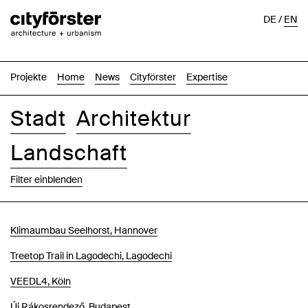
DE
/
EN
Projekte
Home
News
Cityförster
Expertise
Stadt
Architektur
Landschaft
Filter einblenden
Bilder
Text-Bild
Liste
Karte
Klimaumbau Seelhorst, Hannover
Treetop Trail in Lagodechi, Lagodechi
VEEDL4, Köln
Új Rákosrendező, Budapest