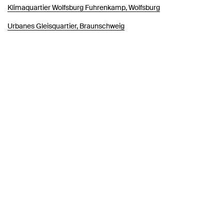
Klimaquartier Wolfsburg Fuhrenkamp, Wolfsburg
Urbanes Gleisquartier, Braunschweig
Carbon-Based Design – Steps to Zero
Ibbenbüren Tor West, Ibbenbüren
Einfach Bauen, Schweinfurt
Karstadt Recycling, Berlin
Ein-Fach - Viel-Fach
Zukunft Rennbahngelände, Bremen
Campusdelta Heilbronn, Heilbronn
Schönefeld Nord, Schönefeld
Humboldtblock, Berlin