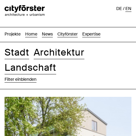
DE
/
EN
Projekte
Home
News
Cityförster
Expertise
Stadt
Architektur
Landschaft
Filter einblenden
Bilder
Text-Bild
Liste
Karte