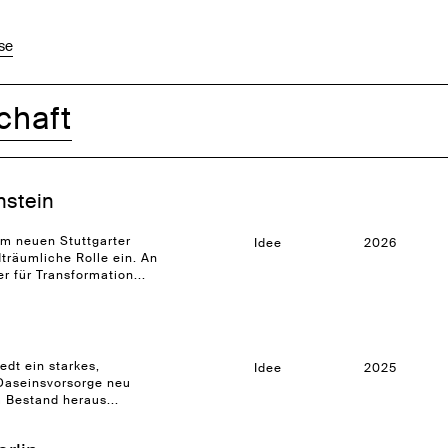
se
chaft
nstein
am neuen Stuttgarter
Idee
2026
träumliche Rolle ein. An
r für Transformation...
edt ein starkes,
Idee
2025
 Daseinsvorsorge neu
 Bestand heraus...