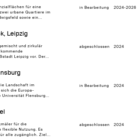
nzialflächen für eine
in Bearbeitung
2024-2026
zwei urbane Quartiere im
igsfeld sowie ein...
k, Leipzig
gemischt und zirkulär
abgeschlossen
2024
ie kommende
tadt Leipzig vor. Der...
ensburg
ie Landschaft im
in Bearbeitung
2024
 sich die Europa-
 Universität Flensburg...
el
mäler für die
abgeschlossen
2024
h flexible Nutzung. Es
für alle zugänglich. Ziel...