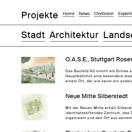
Projekte
Home
News
Cityförster
Experti
Stadt
Architektur
Lands
Bilder
Text-Bild
Liste
Karte
O.A.S.E., Stuttgart Rose
Das Baufeld A3 nimmt als Entree 
Hauptbahnhof eine besondere stad
einem Ort, der wie kaum ein andere
Neue Mitte Silberstedt
Mit der Neuen Mitte erhält Silberst
identitätsstiftendes Zentrum, das
organisiert und den Ort aus seinem