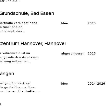
tz und die...
Grundschule, Bad Essen
orthalle verbindet hohe
Idee
2025
en funktionalen
 Konzept, das...
ikzentrum Hannover, Hannover
r Vahrenwald ist im
abgeschlossen
2025
ang isolierten Areals um
tzung mit seiner...
 Wangen
aligen Kodak-Areal
Idee
2024-2026
 die große Chance, ihren
uszubauen. Hier treffen...
n