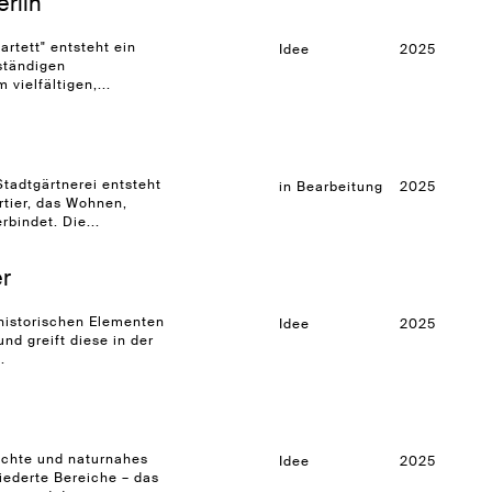
erlin
rtett" entsteht ein
Idee
2025
nständigen
vielfältigen,...
tadtgärtnerei entsteht
in Bearbeitung
2025
rtier, das Wohnen,
rbindet. Die...
er
 historischen Elementen
Idee
2025
nd greift diese in der
.
ichte und naturnahes
Idee
2025
ederte Bereiche – das