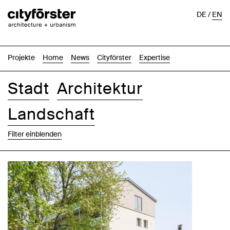
DE
/
EN
Projekte
Home
News
Cityförster
Expertise
Stadt
Architektur
Landschaft
Filter einblenden
Bilder
Text-Bild
Liste
Karte