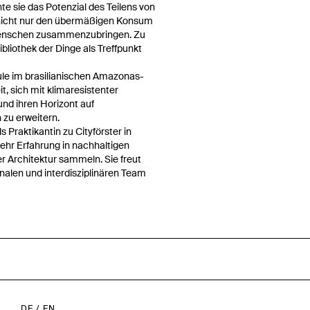
te sie das Potenzial des Teilens von
nicht nur den übermäßigen Konsum
enschen zusammenzubringen. Zu
bliothek der Dinge als Treffpunkt
le im brasilianischen Amazonas-
t, sich mit klimaresistenter
und ihren Horizont auf
zu erweitern.
Praktikantin zu Cityförster in
hr Erfahrung in nachhaltigen
r Architektur sammeln. Sie freut
onalen und interdisziplinären Team
DE
/
EN