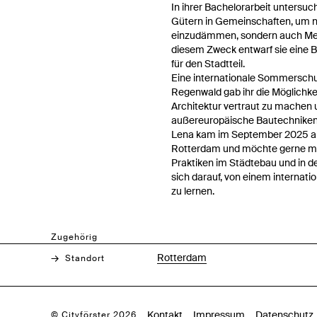
In ihrer Bachelorarbeit untersuch
Gütern in Gemeinschaften, um 
einzudämmen, sondern auch M
diesem Zweck entwarf sie eine Bi
für den Stadtteil.
Eine internationale Sommerschu
Regenwald gab ihr die Möglichkei
Architektur vertraut zu machen 
außereuropäische Bautechniken 
Lena kam im September 2025 als 
Rotterdam und möchte gerne me
Praktiken im Städtebau und in de
sich darauf, von einem internati
zu lernen.
Zugehörig
Rotterdam
Standort
Kontakt
Impressum
Datenschutz
© Cityförster 2026