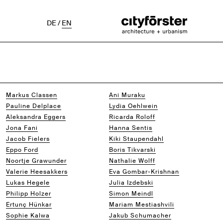
DE
/
EN
Markus Classen
Ani Muraku
Pauline Delplace
Lydia Oehlwein
Aleksandra Eggers
Ricarda Roloff
Jona Fani
Hanna Sentis
Jacob Fielers
Kiki Staupendahl
Eppo Ford
Boris Tikvarski
Noortje Grawunder
Nathalie Wolff
Valerie Heesakkers
Eva Gombar-Krishnan
Lukas Hegele
Julia Izdebski
Philipp Holzer
Simon Meindl
Ertunç Hünkar
Mariam Mestiashvili
Sophie Kalwa
Jakub Schumacher