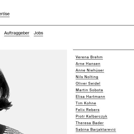
rtise
Auftraggeber
Jobs
Verena Brehm
Arne Hansen
Anne Niehüser
Nils Nolting
Oliver Seidel
Martin Sobota
Elisa Hartmann
Tim Kohne
Felix Rebers
Piotr Kalbarczyk
Theresa Bader
Sabina Barjaktarević