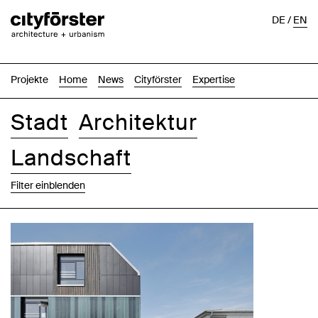
DE
/
EN
Projekte
Home
News
Cityförster
Expertise
Stadt
Architektur
Landschaft
Filter einblenden
Bilder
Text-Bild
Liste
Karte