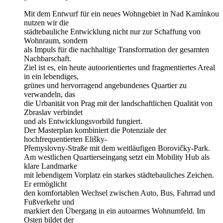
Mit dem Entwurf für ein neues Wohngebiet in Nad Kamínkou
nutzen wir die
städtebauliche Entwicklung nicht nur zur Schaffung von
Wohnraum, sondern
als Impuls für die nachhaltige Transformation der gesamten
Nachbarschaft.
Ziel ist es, ein heute autoorientiertes und fragmentiertes Areal
in ein lebendiges,
grünes und hervorragend angebundenes Quartier zu
verwandeln, das
die Urbanität von Prag mit der landschaftlichen Qualität von
Zbraslav verbindet
und als Entwicklungsvorbild fungiert.
Der Masterplan kombiniert die Potenziale der
hochfrequentierten Elišky-
Přemyslovny-Straße mit dem weitläufigen Borovičky-Park.
Am westlichen Quartierseingang setzt ein Mobility Hub als
klare Landmarke
mit lebendigem Vorplatz ein starkes städtebauliches Zeichen.
Er ermöglicht
den komfortablen Wechsel zwischen Auto, Bus, Fahrrad und
Fußverkehr und
markiert den Übergang in ein autoarmes Wohnumfeld. Im
Osten bildet der