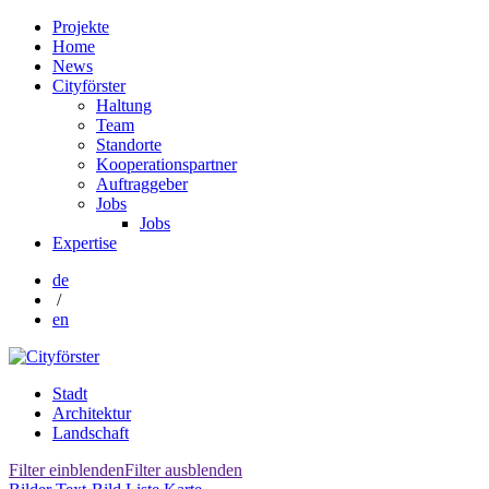
Projekte
Home
News
Cityförster
Haltung
Team
Standorte
Kooperationspartner
Auftraggeber
Jobs
Jobs
Expertise
de
/
en
Stadt
Architektur
Landschaft
Filter einblenden
Filter ausblenden