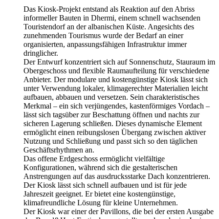
Das Kiosk-Projekt entstand als Reaktion auf den Abriss
informeller Bauten in Dhermi, einem schnell wachsenden
Touristendorf an der albanischen Küste. Angesichts des
zunehmenden Tourismus wurde der Bedarf an einer
organisierten, anpassungsfähigen Infrastruktur immer
dringlicher.
Der Entwurf konzentriert sich auf Sonnenschutz, Stauraum im
Obergeschoss und flexible Raumaufteilung für verschiedene
Anbieter. Der modulare und kostengünstige Kiosk lässt sich
unter Verwendung lokaler, klimagerechter Materialien leicht
aufbauen, abbauen und versetzen. Sein charakteristisches
Merkmal – ein sich verjüngendes, kastenförmiges Vordach –
lässt sich tagsüber zur Beschattung öffnen und nachts zur
sicheren Lagerung schließen. Dieses dynamische Element
ermöglicht einen reibungslosen Übergang zwischen aktiver
Nutzung und Schließung und passt sich so den täglichen
Geschäftsrhythmen an.
Das offene Erdgeschoss ermöglicht vielfältige
Konfigurationen, während sich die gestalterischen
Anstrengungen auf das ausdrucksstarke Dach konzentrieren.
Der Kiosk lässt sich schnell aufbauen und ist für jede
Jahreszeit geeignet. Er bietet eine kostengünstige,
klimafreundliche Lösung für kleine Unternehmen.
Der Kiosk war einer der Pavillons, die bei der ersten Ausgabe