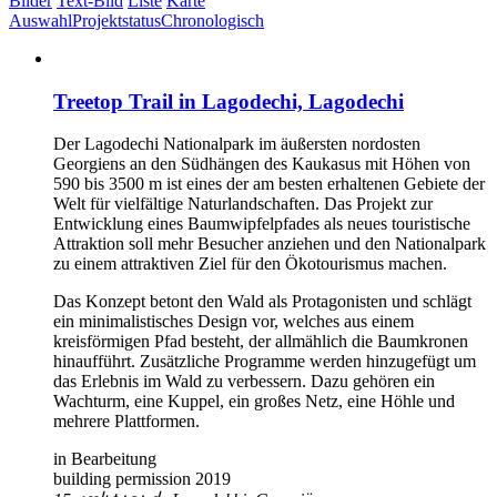
Bilder
Text-Bild
Liste
Karte
Auswahl
Projektstatus
Chronologisch
Treetop Trail in Lagodechi, Lagodechi
Der Lagodechi Nationalpark im äußersten nordosten
Georgiens an den Südhängen des Kaukasus mit Höhen von
590 bis 3500 m ist eines der am besten erhaltenen Gebiete der
Welt für vielfältige Naturlandschaften. Das Projekt zur
Entwicklung eines Baumwipfelpfades als neues touristische
Attraktion soll mehr Besucher anziehen und den Nationalpark
zu einem attraktiven Ziel für den Ökotourismus machen.
Das Konzept betont den Wald als Protagonisten und schlägt
ein minimalistisches Design vor, welches aus einem
kreisförmigen Pfad besteht, der allmählich die Baumkronen
hinaufführt. Zusätzliche Programme werden hinzugefügt um
das Erlebnis im Wald zu verbessern. Dazu gehören ein
Wachturm, eine Kuppel, ein großes Netz, eine Höhle und
mehrere Plattformen.
in Bearbeitung
building permission 2019