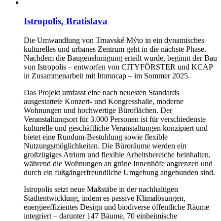
Istropolis, Bratislava
Die Umwandlung von Trnavské Mýto in ein dynamisches
kulturelles und urbanes Zentrum geht in die nächste Phase.
Nachdem die Baugenehmigung erteilt wurde, beginnt der Bau
von Istropolis – entworfen von CITYFÖRSTER und KCAP
in Zusammenarbeit mit Immocap – im Sommer 2025.
Das Projekt umfasst eine nach neuesten Standards
ausgestattete Konzert- und Kongresshalle, moderne
Wohnungen und hochwertige Büroflächen. Der
Veranstaltungsort für 3.000 Personen ist für verschiedenste
kulturelle und geschäftliche Veranstaltungen konzipiert und
bietet eine Rundum-Bestuhlung sowie flexible
Nutzungsmöglichkeiten. Die Büroräume werden ein
großzügiges Atrium und flexible Arbeitsbereiche beinhalten,
während die Wohnungen an grüne Innenhöfe angrenzen und
durch ein fußgängerfreundliche Umgebung angebunden sind.
Istropolis setzt neue Maßstäbe in der nachhaltigen
Stadtentwicklung, indem es passive Klimalösungen,
energieeffizientes Design und biodiverse öffentliche Räume
integriert – darunter 147 Bäume, 70 einheimische