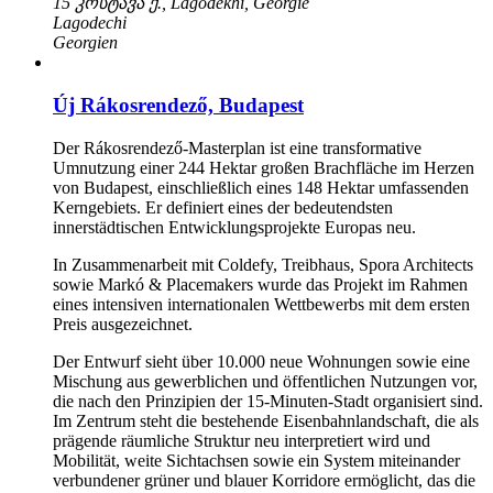
15 კოსტავა ქ., Lagodekhi, Georgië
Lagodechi
Georgien
Új Rákosrendező, Budapest
Der Rákosrendező-Masterplan ist eine transformative
Umnutzung einer 244 Hektar großen Brachfläche im Herzen
von Budapest, einschließlich eines 148 Hektar umfassenden
Kerngebiets. Er definiert eines der bedeutendsten
innerstädtischen Entwicklungsprojekte Europas neu.
In Zusammenarbeit mit Coldefy, Treibhaus, Spora Architects
sowie Markó & Placemakers wurde das Projekt im Rahmen
eines intensiven internationalen Wettbewerbs mit dem ersten
Preis ausgezeichnet.
Der Entwurf sieht über 10.000 neue Wohnungen sowie eine
Mischung aus gewerblichen und öffentlichen Nutzungen vor,
die nach den Prinzipien der 15-Minuten-Stadt organisiert sind.
Im Zentrum steht die bestehende Eisenbahnlandschaft, die als
prägende räumliche Struktur neu interpretiert wird und
Mobilität, weite Sichtachsen sowie ein System miteinander
verbundener grüner und blauer Korridore ermöglicht, das die