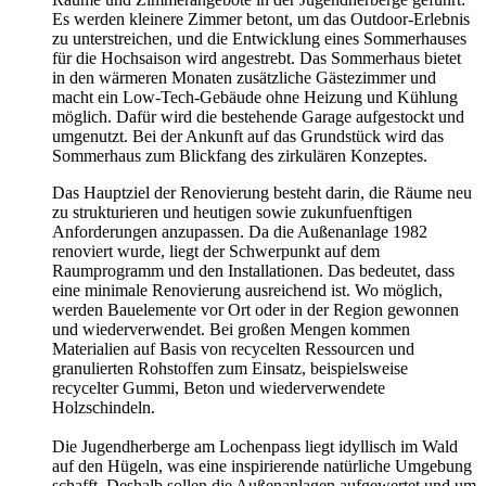
Es werden kleinere Zimmer betont, um das Outdoor-Erlebnis
zu unterstreichen, und die Entwicklung eines Sommerhauses
für die Hochsaison wird angestrebt. Das Sommerhaus bietet
in den wärmeren Monaten zusätzliche Gästezimmer und
macht ein Low-Tech-Gebäude ohne Heizung und Kühlung
möglich. Dafür wird die bestehende Garage aufgestockt und
umgenutzt. Bei der Ankunft auf das Grundstück wird das
Sommerhaus zum Blickfang des zirkulären Konzeptes.
Das Hauptziel der Renovierung besteht darin, die Räume neu
zu strukturieren und heutigen sowie zukunfuenftigen
Anforderungen anzupassen. Da die Außenanlage 1982
renoviert wurde, liegt der Schwerpunkt auf dem
Raumprogramm und den Installationen. Das bedeutet, dass
eine minimale Renovierung ausreichend ist. Wo möglich,
werden Bauelemente vor Ort oder in der Region gewonnen
und wiederverwendet. Bei großen Mengen kommen
Materialien auf Basis von recycelten Ressourcen und
granulierten Rohstoffen zum Einsatz, beispielsweise
recycelter Gummi, Beton und wiederverwendete
Holzschindeln.
Die Jugendherberge am Lochenpass liegt idyllisch im Wald
auf den Hügeln, was eine inspirierende natürliche Umgebung
schafft. Deshalb sollen die Außenanlagen aufgewertet und um