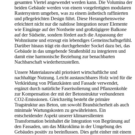
gesamten Viertel angewendet werden kann. Die Volumina der
beiden Gebäude werden von einem vorgefertigten modularen
Rastersystem umgeben, was zu einem ästhetisch raffinierten
und pflegeleichten Design führt. Diese Herangehensweise
erleichtert nicht nur die nahtlose Integration neuer Elemente
wie Eingänge auf der Nordseite und großzügigere Balkone
auf der Südseite, sondern fördert auch die Anpassung der
Wohnräume und erzeugt ein lebendiges Gemeinschaftsgefühl.
Darüber hinaus trägt ein durchgehender Sockel dazu bei, das
Gebäude in das umgebende Straßenbild zu integrieren und
damit eine harmonische Beziehung zur benachbarten
Nachbarschaft wiederherzustellen.
Unsere Materialauswahl priorisiert wirtschaftliche und
nachhaltige Nutzung. Leicht austauschbares Holz wird für die
Verkleidung von Pflanzkästen und Fassade verwendet,
ergänzt durch natürliche Faserisolierung und Pflanzenkohle
zur Kompensation der mit der Betonstruktur verbundenen
CO2-Emissionen. Gleichzeitig besteht die primäre
Tragstruktur aus Beton, um sowohl Brandsicherheit als auch
minimale Wartungskosten zu gewährleisten. Ein
entscheidender Aspekt unserer klimaresilienten
Transformation beinhaltet die Integration von Begrünung auf
den Fassaden, um das Mikroklima in der Umgebung des
Gebäudes positiv zu beeinflussen. Dies geht einher mit einem