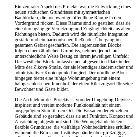
Ein zentraler Aspekt des Projekts war die Entwicklung eines
neuen städtischen Grundrisses mit symmetrischen
Baublöcken, die hochwertige öffentliche Räume in den
Vordergrund rücken. Diese Räume sind so gestaltet, dass sie
eine durchgängige Vernetzung und Zugänglichkeit aus allen
Richtungen bieten. Dadurch wird die räumliche Integration
gestärkt und ein harmonischer, fließender Übergang im
gesamten Gebiet geschaffen. Die angrenzenden Blöcke
folgen einem ähnlichen Grundriss, nehmen jedoch auf
unterschiedliche Weise Bezug zu ihrem jeweiligen Umfeld:
Der westliche Block umfasst einen abgesenkten Platz in der
Mitte der Zikova-Straße, der als lebendiger akademischer und
administrativer Knotenpunkt fungiert. Der nördliche Block
hingegen bietet eine ruhige Wohnumgebung mit einem
halbgeschlossenen Innenhof, der einen Rückzugsort für seine
Bewohner und Gäste bildet.
Die Architektur des Projekts ist von der Umgebung Dejvices
inspiriert und vereint moderne Funktionalität mit einem
ausgeprägten Sinn für den Ort. Die Fassaden der einzelnen
Gebäude sind so gestaltet, dass sie auf Funktion, Kontext und
Ausrichtung abgestimmt sind. Die Wohngebäude bieten
flexible Grundrisse, die vielfältige Wohnbedürfnisse erfüllen,
während die Büro- und Institutsgebäude über großzügige,