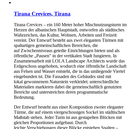
Tirana Crevices, Tirana
Tirana Crevices – ein 160 Meter hoher Mischnutzungsturm im
Herzen der albanischen Hauptstadt, entworfen als städtisches
Wahrzeichen, das Kultur, Wohnen, Arbeiten und Freizeit
vereint. Der Entwurf besteht aus zwei eleganten Türmen mit
spaltartigen gemeinschaftlichen Bereichen, die
auf Zwischenniveaus geteilte Einrichtungen bieten und als
öffentliche „Pausen" in der vertikalen Stadt fungieren. In
Zusammenarbeit mit LOLA Landscape Architects wurde das
Erdgeschoss angehoben, wodurch eine öffentliche Landschaft
aus Felsen und Wasser entsteht, die in das umliegende Viertel
eingebunden ist. Die Fassaden des Gebäudes sind mit
lokal gewonnenem Naturstein verkleidet; unterschiedliche
Materialien markieren dabei die gemeinschaftlich genutzten
Bereiche und unterstreichen deren programmatische
Bedeutung.
Der Entwurf besteht aus einer Komposition zweier eleganter
Türme, die auf einem viergeschossigen Sockel im städtischen
Maßstab stehen. Jeder Turm ist aus gestapelten Blöcken mit
gleichen Proportionen aufgebaut. Durch
leichte Verschiebungen dieser Blöcke entstehen Spalten –