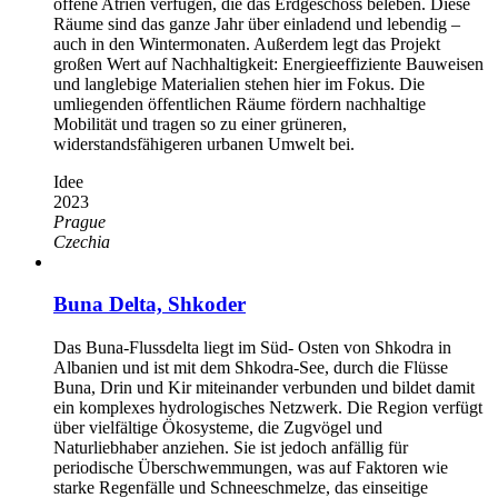
offene Atrien verfügen, die das Erdgeschoss beleben. Diese
Räume sind das ganze Jahr über einladend und lebendig –
auch in den Wintermonaten. Außerdem legt das Projekt
großen Wert auf Nachhaltigkeit: Energieeffiziente Bauweisen
und langlebige Materialien stehen hier im Fokus. Die
umliegenden öffentlichen Räume fördern nachhaltige
Mobilität und tragen so zu einer grüneren,
widerstandsfähigeren urbanen Umwelt bei.
Idee
2023
Prague
Czechia
Buna Delta, Shkoder
Das Buna-Flussdelta liegt im Süd- Osten von Shkodra in
Albanien und ist mit dem Shkodra-See, durch die Flüsse
Buna, Drin und Kir miteinander verbunden und bildet damit
ein komplexes hydrologisches Netzwerk. Die Region verfügt
über vielfältige Ökosysteme, die Zugvögel und
Naturliebhaber anziehen. Sie ist jedoch anfällig für
periodische Überschwemmungen, was auf Faktoren wie
starke Regenfälle und Schneeschmelze, das einseitige