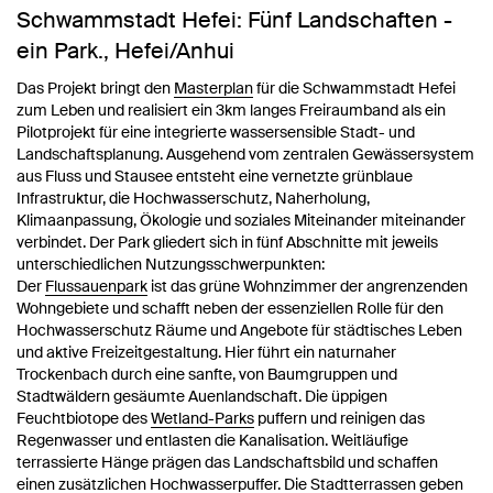
Schwammstadt Hefei: Fünf Landschaften -
ein Park., Hefei/Anhui
Das Projekt bringt den
Masterplan
für die Schwammstadt Hefei
zum Leben und realisiert ein 3km langes Freiraumband als ein
Pilotprojekt für eine integrierte wassersensible Stadt- und
Landschaftsplanung. Ausgehend vom zentralen Gewässersystem
aus Fluss und Stausee entsteht eine vernetzte grünblaue
Infrastruktur, die Hochwasserschutz, Naherholung,
Klimaanpassung, Ökologie und soziales Miteinander miteinander
verbindet. Der Park gliedert sich in fünf Abschnitte mit jeweils
unterschiedlichen Nutzungsschwerpunkten:
Der
Flussauenpark
ist das grüne Wohnzimmer der angrenzenden
Wohngebiete und schafft neben der essenziellen Rolle für den
Hochwasserschutz Räume und Angebote für städtisches Leben
und aktive Freizeitgestaltung. Hier führt ein naturnaher
Trockenbach durch eine sanfte, von Baumgruppen und
Stadtwäldern gesäumte Auenlandschaft. Die üppigen
Feuchtbiotope des
Wetland-Parks
puffern und reinigen das
Regenwasser und entlasten die Kanalisation. Weitläufige
terrassierte Hänge prägen das Landschaftsbild und schaffen
einen zusätzlichen Hochwasserpuffer. Die Stadtterrassen geben