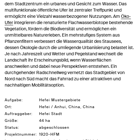
dem Stadtzentrum ein urbanes und Gesicht zum Wasser. Das
multifunktionale öffentliche Ufer ist zentraler Treffpunkt und
ermöglicht eine Vielzahl wasserbezogener Nutzungen. Am
Öko-
Ufer
integrieren die renaturierte Flachwasserbiotope bestehende
Vegetation, fördern die Biodiversität und ermöglichen ein
unmittelbares Naturerleben. Ein mehrstufiges System aus
Pflanzenfiltern verbessert die Wasserqualität des Stausees,
dessen Ökologie durch die umliegende Urbanisierung belastet ist.
Je nach Jahreszeit und Wetter und Pegelstand wechselt die
Landschaft ihr Erscheinungsbild, wenn Wasserflächen
anschwellen und dabei neue Perspektiven entstehen. Ein
durchgehender Radschnellweg vernetzt das Stadtgebiet von
Nord nach Süd macht das Fahrrad zu einer attraktiven und
nachhaltigen Mobilitätsoption.
Aufgabe:
Hefei Mustergebiete
Ort:
Hefei / Anhui, China, China
Auftraggeber:
Hefei Stadt
Größe:
44 ha
Status:
abgeschlossen
Projektnummer:
1920-HFM