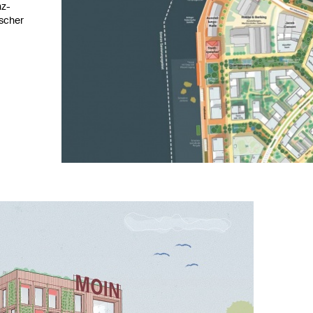
nz-
ischer