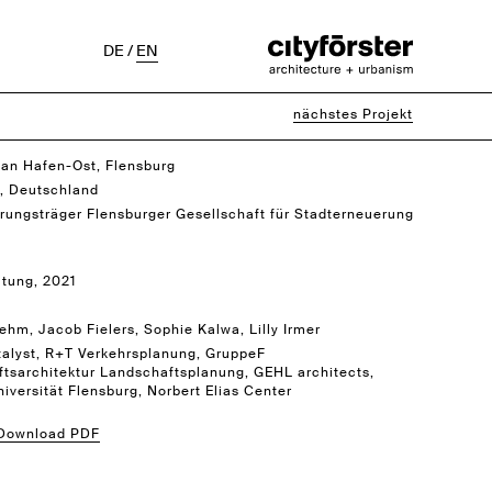
DE
/
EN
nächstes Projekt
an Hafen-Ost, Flensburg
, Deutschland
rungsträger Flensburger Gesellschaft für Stadterneuerung
itung, 2021
ehm, Jacob Fielers, Sophie Kalwa, Lilly Irmer
alyst, R+T Verkehrsplanung, GruppeF
tsarchitektur Landschaftsplanung, GEHL architects,
iversität Flensburg, Norbert Elias Center
 Download PDF