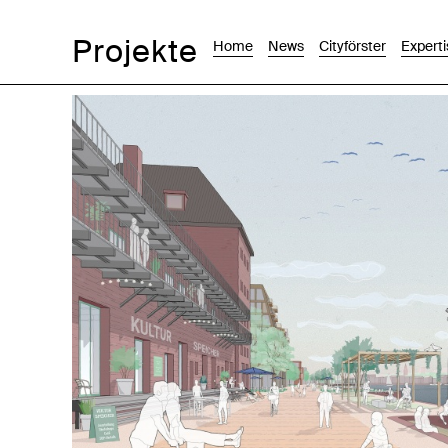
Projekte
Home
News
Cityförster
Experti