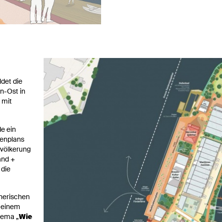
det die
n-Ost in
 mit
e ein
menplans
evölkerung
and +
 die
nerischen
 einem
hema „
Wie