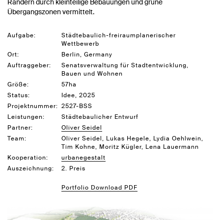
Rändern durch kleinteilige Bebauungen und grüne
Übergangszonen vermittelt.
Aufgabe:
Städtebaulich-freiraumplanerischer
Wettbewerb
Ort:
Berlin, Germany
Auftraggeber:
Senatsverwaltung für Stadtentwicklung,
Bauen und Wohnen
Größe:
57ha
Status:
Idee, 2025
Projektnummer:
2527-BSS
Leistungen:
Städtebaulicher Entwurf
Partner:
Oliver Seidel
Team:
Oliver Seidel, Lukas Hegele, Lydia Oehlwein,
Tim Kohne, Moritz Kügler, Lena Lauermann
Kooperation:
urbanegestalt
Auszeichnung:
2. Preis
Portfolio Download PDF