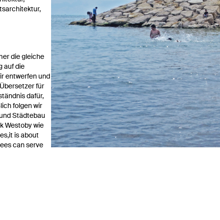
sarchitektur,
mer die gleiche
 auf die
ir entwerfen und
 Übersetzer für
tändnis dafür,
ich folgen wir
 und Städtebau
ck Westoby wie
es,it is about
trees can serve