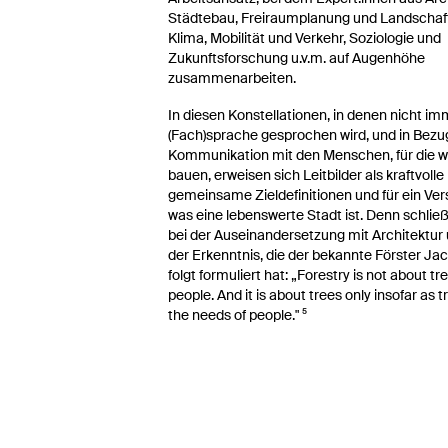
Städtebau, Freiraumplanung und Landschaft
Klima, Mobilität und Verkehr, Soziologie und
Zukunftsforschung u.v.m. auf Augenhöhe
zusammenarbeiten.
In diesen Konstellationen, in denen nicht im
(Fach)sprache gesprochen wird, und in Bezug
Kommunikation mit den Menschen, für die w
bauen, erweisen sich Leitbilder als kraftvolle
gemeinsame Zieldefinitionen und für ein Vers
was eine lebenswerte Stadt ist. Denn schließl
bei der Auseinandersetzung mit Architektur
der Erkenntnis, die der bekannte Förster Ja
folgt formuliert hat: „Forestry is not about tre
people. And it is about trees only insofar as 
the needs of people." ⁵