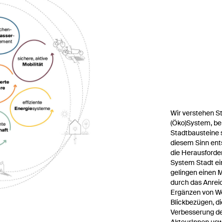
Wir verstehen St
(Öko)System, be
Stadtbausteine 
diesem Sinn ent
die Herausforde
System Stadt ein
gelingen einen 
durch das Anrei
Ergänzen von W
Blickbezügen, di
Verbesserung de
AkteurInnen usw