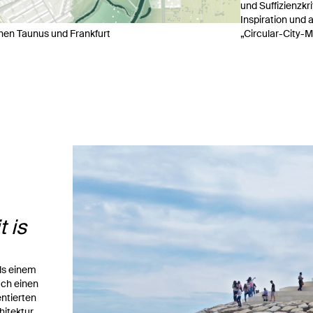
und Suffizienzkri
Inspiration und
chen Taunus und Frankfurt
„Circular-City-
t is
ls einem
uch einen
entierten
itektur,