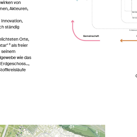
wirken von
men, Akteuren,
r Innovation,
ich ständig
elichteten Orte,
ar" ³ als freier
t seinem
elgewebe wie das
Erdgeschoss...,
toffkreisläufe