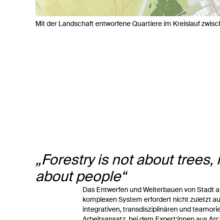
Mit der Landschaft entworfene Quartiere im Kreislauf zwis
Forestry is not about trees, i
about people
Das Entwerfen und Weiterbauen von Stadt a
komplexen System erfordert nicht zuletzt a
integrativen, transdisziplinären und teamori
Arbeitsansatz, bei dem Expert:innen aus Arch