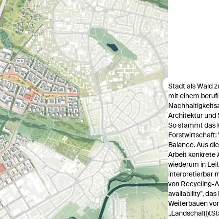
Stadt als Wald 
mit einem berufl
Nachhaltigkeits
Architektur und 
So stammt das K
Forstwirtschaft
Balance. Aus di
Arbeit konkrete 
wiederum in Leit
interpretierbar 
von Recycling-A
availability", da
Weiterbauen von
„Landschaf(f)tSt