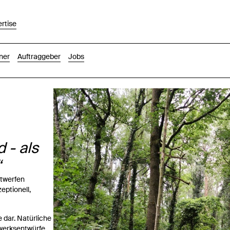
rtise
ner
Auftraggeber
Jobs
 - als
ntwerfen
eptionell,
e dar. Natürliche
gwerksentwürfe