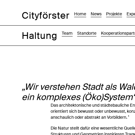
Cityförster
Home
News
Projekte
Expe
Haltung
Team
Standorte
Kooperationspart
Wir verstehen Stadt als Wald
ein komplexes (Öko)System
Das architektonische und städtebauliche E
orientiert sich bewusst oder unbewusst, konz
anschaulich oder abstrakt an Vorbildern. ¹
Die Natur stellt dafür eine wesentliche Quell
Strukturen und Geometrien inspirieren Tra