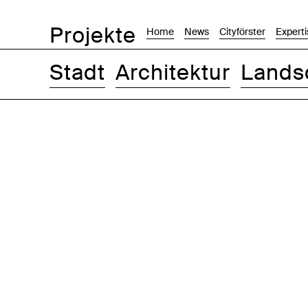
Projekte
Home
News
Cityförster
Experti
Stadt
Architektur
Lands
Bilder
Text-Bild
Liste
Karte