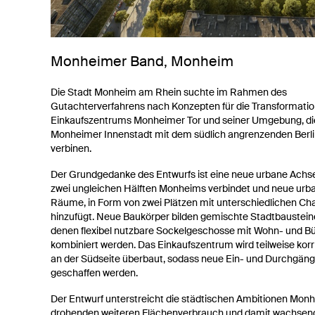
Monheimer Band, Monheim
Die Stadt Monheim am Rhein suchte im Rahmen des
Gutachterverfahrens nach Konzepten für die Transformatio
Einkaufszentrums Monheimer Tor und seiner Umgebung, di
Monheimer Innenstadt mit dem südlich angrenzenden Berlin
verbinen.
Der Grundgedanke des Entwurfs ist eine neue urbane Achse,
zwei ungleichen Hälften Monheims verbindet und neue urb
Räume, in Form von zwei Plätzen mit unterschiedlichen Ch
hinzufügt. Neue Baukörper bilden gemischte Stadtbausteine
denen flexibel nutzbare Sockelgeschosse mit Wohn- und B
kombiniert werden. Das Einkaufszentrum wird teilweise korr
an der Südseite überbaut, sodass neue Ein- und Durchgän
geschaffen werden.
Der Entwurf unterstreicht die städtischen Ambitionen Mo
drohenden weiteren Flächenverbrauch und damit wachse