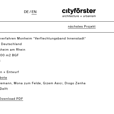
DE
/
EN
nächstes Projekt
verfahren Monheim ”Verflechtungsband Innenstadt”
 Deutschland
nheim am Rhein
.500 m2 BGF
8
n + Entwurf
bota
demann, Mona zum Felde, Gizem Asici, Diogo Zenha
Delft
 Download PDF