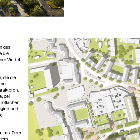
n des
e die
er Viertel
 die die
ane
arakteren,
, bei
üroflächen
igiert und
ge
nheims. Dem
ndem