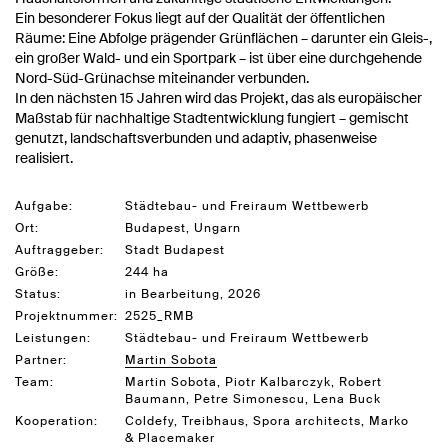
Ein besonderer Fokus liegt auf der Qualität der öffentlichen
Räume: Eine Abfolge prägender Grünflächen – darunter ein Gleis-,
ein großer Wald- und ein Sportpark – ist über eine durchgehende
Nord-Süd-Grünachse miteinander verbunden.
In den nächsten 15 Jahren wird das Projekt, das als europäischer
Maßstab für nachhaltige Stadtentwicklung fungiert – gemischt
genutzt, landschaftsverbunden und adaptiv, phasenweise
realisiert.
Aufgabe:
Städtebau- und Freiraum Wettbewerb
Ort:
Budapest, Ungarn
Auftraggeber:
Stadt Budapest
Größe:
244 ha
Status:
in Bearbeitung, 2026
Projektnummer:
2525_RMB
Leistungen:
Städtebau- und Freiraum Wettbewerb
Partner:
Martin Sobota
Team:
Martin Sobota, Piotr Kalbarczyk, Robert
Baumann, Petre Simonescu, Lena Buck
Kooperation:
Coldefy, Treibhaus, Spora architects, Marko
& Placemaker