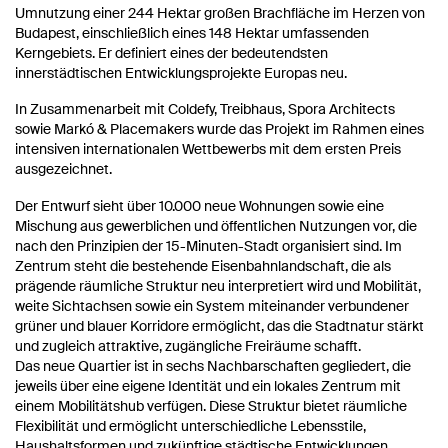
Umnutzung einer 244 Hektar großen Brachfläche im Herzen von
Budapest, einschließlich eines 148 Hektar umfassenden
Kerngebiets. Er definiert eines der bedeutendsten
innerstädtischen Entwicklungsprojekte Europas neu.
In Zusammenarbeit mit Coldefy, Treibhaus, Spora Architects
sowie Markó & Placemakers wurde das Projekt im Rahmen eines
intensiven internationalen Wettbewerbs mit dem ersten Preis
ausgezeichnet.
Der Entwurf sieht über 10.000 neue Wohnungen sowie eine
Mischung aus gewerblichen und öffentlichen Nutzungen vor, die
nach den Prinzipien der 15-Minuten-Stadt organisiert sind. Im
Zentrum steht die bestehende Eisenbahnlandschaft, die als
prägende räumliche Struktur neu interpretiert wird und Mobilität,
weite Sichtachsen sowie ein System miteinander verbundener
grüner und blauer Korridore ermöglicht, das die Stadtnatur stärkt
und zugleich attraktive, zugängliche Freiräume schafft.
Das neue Quartier ist in sechs Nachbarschaften gegliedert, die
jeweils über eine eigene Identität und ein lokales Zentrum mit
einem Mobilitätshub verfügen. Diese Struktur bietet räumliche
Flexibilität und ermöglicht unterschiedliche Lebensstile,
Haushaltsformen und zukünftige städtische Entwicklungen.