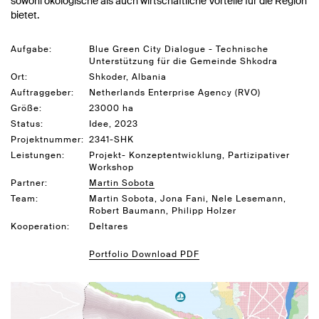
sowohl ökologische als auch wirtschaftliche Vorteile für die Region
bietet.
Aufgabe:
Blue Green City Dialogue - Technische
Unterstützung für die Gemeinde Shkodra
Ort:
Shkoder, Albania
Auftraggeber:
Netherlands Enterprise Agency (RVO)
Größe:
23000 ha
Status:
Idee, 2023
Projektnummer:
2341-SHK
Leistungen:
Projekt- Konzeptentwicklung, Partizipativer
Workshop
Partner:
Martin Sobota
Team:
Martin Sobota, Jona Fani, Nele Lesemann,
Robert Baumann, Philipp Holzer
Kooperation:
Deltares
Portfolio Download PDF