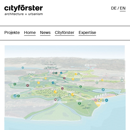
DE
/
EN
Projekte
Home
News
Cityförster
Expertise