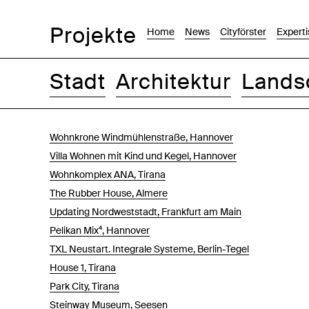
Projekte
Home
News
Cityförster
Experti
Stadt
Architektur
Lands
Bilder
Text-Bild
Liste
Karte
Wohnkrone Windmühlenstraße, Hannover
Villa Wohnen mit Kind und Kegel, Hannover
Wohnkomplex ANA, Tirana
The Rubber House, Almere
Updating Nordweststadt, Frankfurt am Main
Pelikan Mix⁴, Hannover
TXL Neustart. Integrale Systeme, Berlin-Tegel
House 1, Tirana
Park City, Tirana
Steinway Museum, Seesen