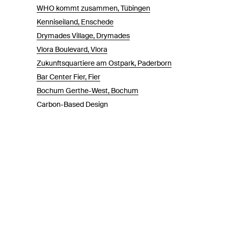
WHO kommt zusammen, Tübingen
Kenniseiland, Enschede
Drymades Village, Drymades
Vlora Boulevard, Vlora
Zukunftsquartiere am Ostpark, Paderborn
Bar Center Fier, Fier
Bochum Gerthe-West, Bochum
Carbon-Based Design
Marconiplein, Rotterdam
IGS Langenhagen, Langenhagen
Kieler Knick, Kiel
Zeit für die Lausitz
Zweig in der Landschaft, Heidelberg
Pavillion Days Korça, Korça
TVET Campuserweiterung Masar, Masar-i-Sharif
Schwammstadt Hefei - Flussauenpark, Hefei/Anhui