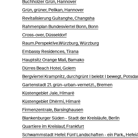
Buchholzer Grün, Hannover
Grün, grüner, Pelikan, Hannover
Revitalisierung Guitanghe, Changsha
Rahmenplan Bundesviertel Bonn, Bonn
Cross-over, Düsseldorf
Raum.Perspektive.Würzburg, Würzburg
Embassy Residences, Tirana
Hauptsitz Orange Mali, Bamako
Dürres Beach Hotel, Golem
Bergviertel Krampnitz, durchgrünt I belebt I bewegt, Potsd
Gartenstadt 21. grün–urban–vernetzt., Bremen
Küstengebiet Jale, Himarë
Küstengebiet Dhërmi, Himarë
Firmenzentrale, Barsinghausen
Blankenburger Süden - Stadt der Kreisläufe, Berlin
Quartiere im Kreislauf, Frankfurt
Schwammstadt Hefei: Fünf Landschaften - ein Park., Hefei