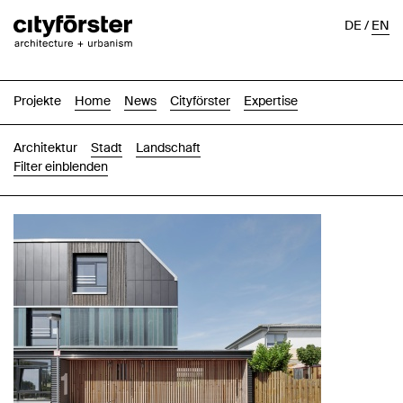
DE
/
EN
Projekte
Home
News
Cityförster
Expertise
Architektur
Stadt
Landschaft
Filter einblenden
Bilder
Text-Bild
Liste
Karte