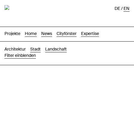
DE
/
EN
Projekte
Home
News
Cityförster
Expertise
Architektur
Stadt
Landschaft
Filter einblenden
Bilder
Text-Bild
Liste
Karte