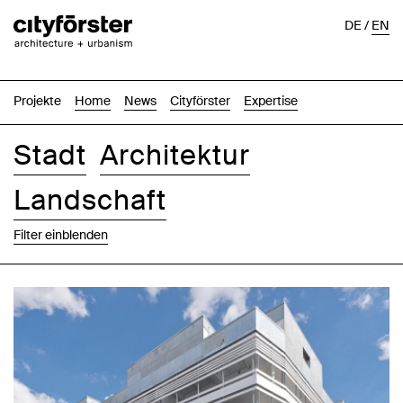
DE
/
EN
Projekte
Home
News
Cityförster
Expertise
Stadt
Architektur
Landschaft
Filter einblenden
Bilder
Text-Bild
Liste
Karte