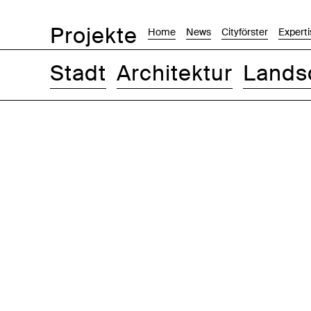
Projekte
Home
News
Cityförster
Experti
Stadt
Architektur
Lands
Bilder
Text-Bild
Liste
Karte