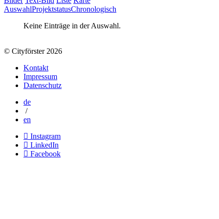
Bilder
Text-Bild
Liste
Karte
Auswahl
Projektstatus
Chronologisch
Keine Einträge in der Auswahl.
© Cityförster 2026
Kontakt
Impressum
Datenschutz
de
/
en
Instagram
LinkedIn
Facebook