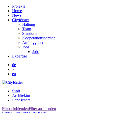
Projekte
Home
News
Cityförster
Haltung
Team
Standorte
Kooperationspartner
Auftraggeber
Jobs
Jobs
Expertise
de
/
en
Stadt
Architektur
Landschaft
Filter einblenden
Filter ausblenden