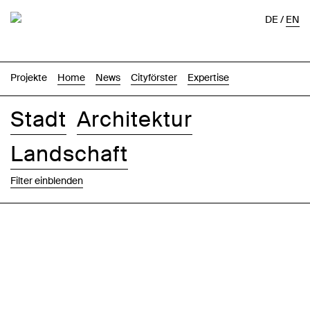
DE
/
EN
Projekte
Home
News
Cityförster
Expertise
Stadt
Architektur
Landschaft
Filter einblenden
Bilder
Text-Bild
Liste
Karte