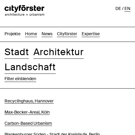
DE
/
EN
Projekte
Home
News
Cityförster
Expertise
Stadt
Architektur
Landschaft
Filter einblenden
Bilder
Text-Bild
Liste
Karte
Recyclinghaus, Hannover
Max-Becker-Areal, Köln
Carbon-Based Urbanism
Blankenburger Süden - Stadt der Kreisläufe, Berlin