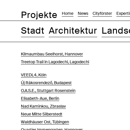
Projekte
Home
News
Cityförster
Experti
Stadt
Architektur
Lands
Bilder
Text-Bild
Liste
Karte
Klimaumbau Seelhorst, Hannover
Treetop Trail in Lagodechi, Lagodechi
VEEDL4, Köln
Új Rákosrendező, Budapest
O.A.S.E., Stuttgart Rosenstein
Elisabeth-Aue, Berlin
Nad Kaminkou, Zbraslav
Neue Mitte Silberstedt
Waldhäuser Ost, Tübingen
Quartier Immengarten, Hannover