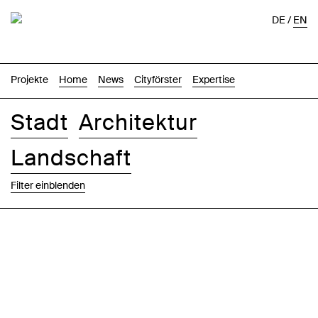
DE
/
EN
Projekte
Home
News
Cityförster
Expertise
Stadt
Architektur
Landschaft
Filter einblenden
Bilder
Text-Bild
Liste
Karte