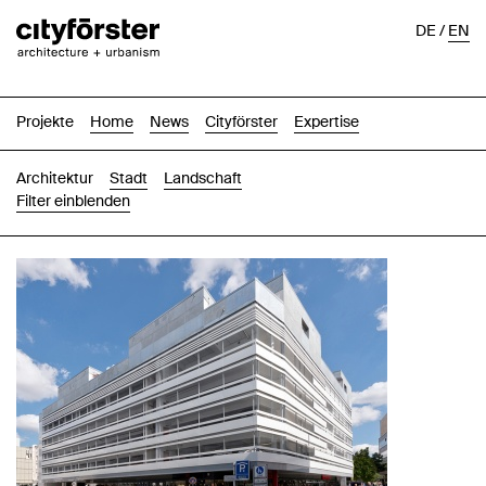
DE
/
EN
Projekte
Home
News
Cityförster
Expertise
Architektur
Stadt
Landschaft
Filter einblenden
Bilder
Text-Bild
Liste
Karte