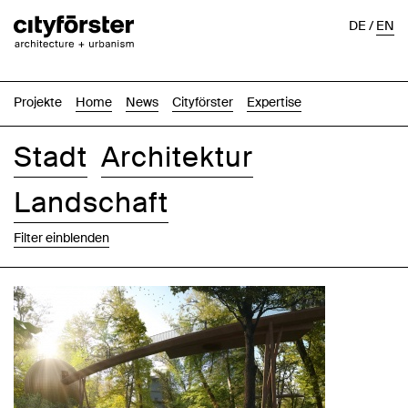
DE
/
EN
Projekte
Home
News
Cityförster
Expertise
Stadt
Architektur
Landschaft
Filter einblenden
Bilder
Text-Bild
Liste
Karte