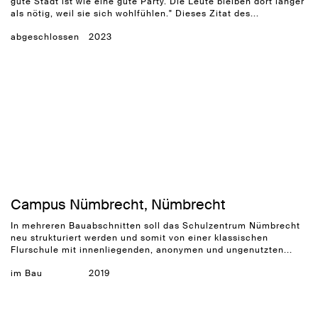
gute Stadt ist wie eine gute Party. Die Leute bleiben dort länger
als nötig, weil sie sich wohlfühlen." Dieses Zitat des...
abgeschlossen
2023
Campus Nümbrecht, Nümbrecht
In mehreren Bauabschnitten soll das Schulzentrum Nümbrecht
neu strukturiert werden und somit von einer klassischen
Flurschule mit innenliegenden, anonymen und ungenutzten...
im Bau
2019