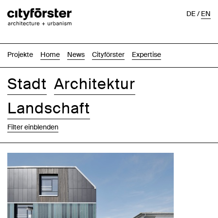
DE
/
EN
Projekte
Home
News
Cityförster
Expertise
Stadt
Architektur
Landschaft
Filter einblenden
Bilder
Text-Bild
Liste
Karte