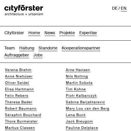
DE
/
EN
Cityförster
Home
News
Projekte
Expertise
Team
Haltung
Standorte
Kooperationspartner
Auftraggeber
Jobs
Verena Brehm
Arne Hansen
Anne Niehüser
Nils Nolting
Oliver Seidel
Martin Sobota
Elisa Hartmann
Tim Kohne
Felix Rebers
Piotr Kalbarczyk
Theresa Bader
Sabina Barjaktarević
Robert Baumann
Mary Lou van den Berg
Séraphin Bouchard
Lena Buck
Thore Burmeister
Jack Breugom
Markus Classen
Pauline Delplace