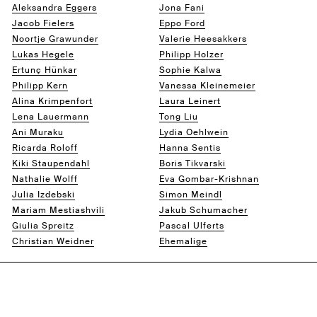
Aleksandra Eggers
Jona Fani
Jacob Fielers
Eppo Ford
Noortje Grawunder
Valerie Heesakkers
Lukas Hegele
Philipp Holzer
Ertunç Hünkar
Sophie Kalwa
Philipp Kern
Vanessa Kleinemeier
Alina Krimpenfort
Laura Leinert
Lena Lauermann
Tong Liu
Ani Muraku
Lydia Oehlwein
Ricarda Roloff
Hanna Sentis
Kiki Staupendahl
Boris Tikvarski
Nathalie Wolff
Eva Gombar-Krishnan
Julia Izdebski
Simon Meindl
Mariam Mestiashvili
Jakub Schumacher
Giulia Spreitz
Pascal Ulferts
Christian Weidner
Ehemalige