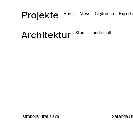
Projekte
Home
News
Cityförster
Experti
Architektur
Stadt
Landschaft
Bilder
Text-Bild
Liste
Karte
Istropolis, Bratislava
Saranda Un