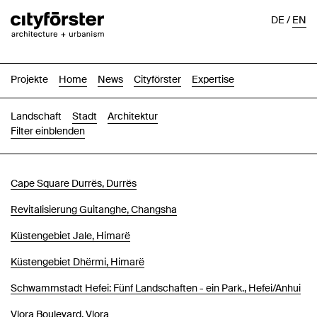
DE
/
EN
Projekte
Home
News
Cityförster
Expertise
Landschaft
Stadt
Architektur
Filter einblenden
Bilder
Text-Bild
Liste
Karte
Cape Square Durrës, Durrës
Revitalisierung Guitanghe, Changsha
Küstengebiet Jale, Himarë
Küstengebiet Dhërmi, Himarë
Schwammstadt Hefei: Fünf Landschaften - ein Park., Hefei/Anhui
Vlora Boulevard, Vlora