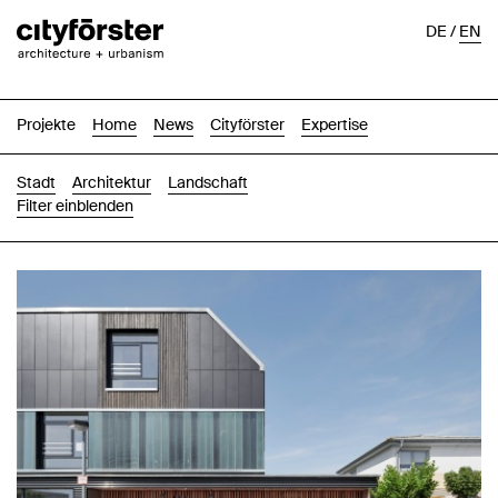
DE
/
EN
Projekte
Home
News
Cityförster
Expertise
Stadt
Architektur
Landschaft
Filter einblenden
Bilder
Text-Bild
Liste
Karte