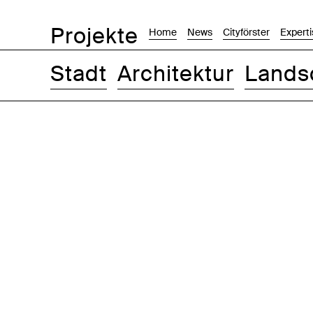
Projekte
Home
News
Cityförster
Experti
Stadt
Architektur
Lands
Bilder
Text-Bild
Liste
Karte