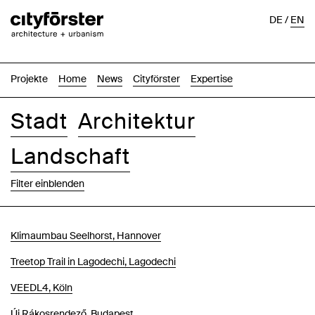
DE
/
EN
Projekte
Home
News
Cityförster
Expertise
Stadt
Architektur
Landschaft
Filter einblenden
Bilder
Text-Bild
Liste
Karte
Klimaumbau Seelhorst, Hannover
Treetop Trail in Lagodechi, Lagodechi
VEEDL4, Köln
Új Rákosrendező, Budapest