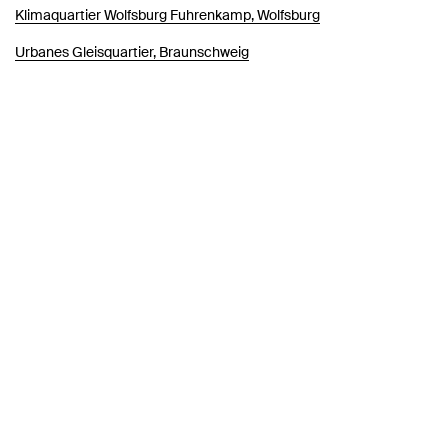
Klimaquartier Wolfsburg Fuhrenkamp, Wolfsburg
Urbanes Gleisquartier, Braunschweig
Carbon-Based Design – Steps to Zero
Ibbenbüren Tor West, Ibbenbüren
Einfach Bauen, Schweinfurt
Karstadt Recycling, Berlin
Ein-Fach - Viel-Fach
Zukunft Rennbahngelände, Bremen
Campusdelta Heilbronn, Heilbronn
Schönefeld Nord, Schönefeld
Humboldtblock, Berlin